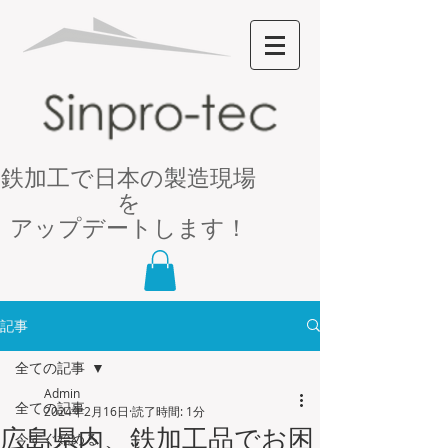
鉄加工で日本の製造現場
を
アップデートします！
記事
全ての記事
Admin
全ての記事
2024年2月16日
読了時間: 1分
広島県内、鉄加工品でお困
今すぐ始める