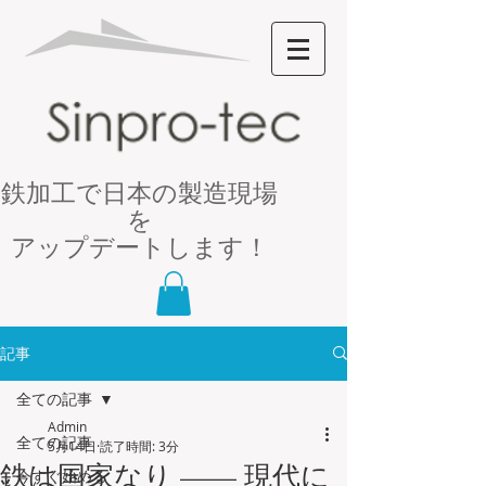
鉄加工で日本の製造現場
を
アップデートします！
記事
全ての記事
Admin
全ての記事
5月14日
読了時間: 3分
鉄は国家なり —— 現代に
今すぐ始める