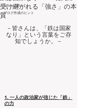
受け継がれる「強さ」の本
コミュニティ
ブログ作成のヒント
質
－皆さんは、「鉄は国家
なり」という言葉をご存
知でしょうか。－
1. 一人の政治家が信じた「鉄」
の力