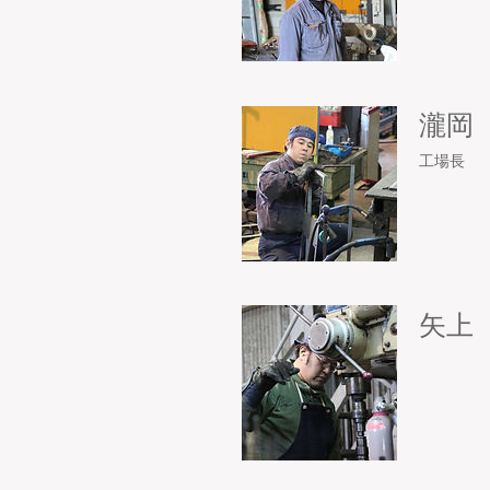
瀧岡
工場長
矢上