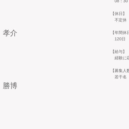
08：30
【休日】
不定休
 孝介
【年間休
120日
【給与】
経験に応
【募集人
​ 若干名
 勝博